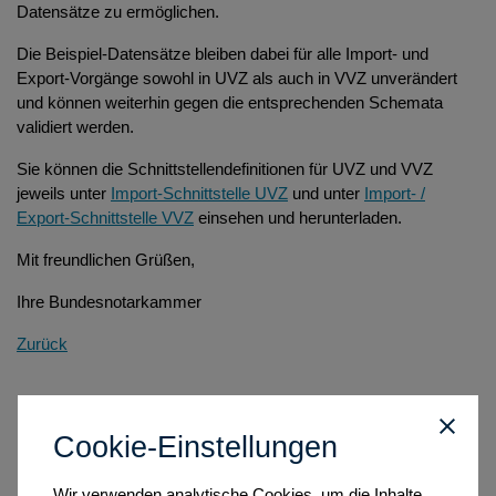
Datensätze zu ermöglichen.
Die Beispiel-Datensätze bleiben dabei für alle Import- und
Export-Vorgänge sowohl in UVZ als auch in VVZ unverändert
und können weiterhin gegen die entsprechenden Schemata
validiert werden.
Sie können die Schnittstellendefinitionen für UVZ und VVZ
jeweils unter
Import-Schnittstelle UVZ
und unter
Import- /
Export-Schnittstelle VVZ
einsehen und herunterladen.
Mit freundlichen Grüßen,
Ihre Bundesnotarkammer
Zurück
Cookie-Einstellungen
Wir verwenden analytische Cookies, um die Inhalte