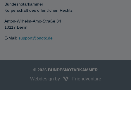
Bundesnotarkammer
Körperschaft des öffentlichen Rechts
Anton-Wilhelm-Amo-Straße 34
10117 Berlin
E-Mail:
support@bnotk.de
© 2026 BUNDESNOTARKAMMER
Webdesign by
Friendventure
Unexpected Application Error!
crypto.randomUUID is not a function
TypeError: crypto.randomUUID is not a function

    at JS.mc.suspense (https://search-interface.branchly.io/assets/inde