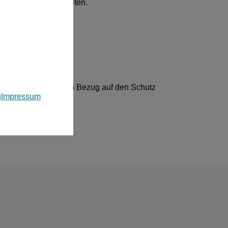
. f) DS-GVO verarbeiten.
t bei der für uns in Bezug auf den Schutz
g
Impressum