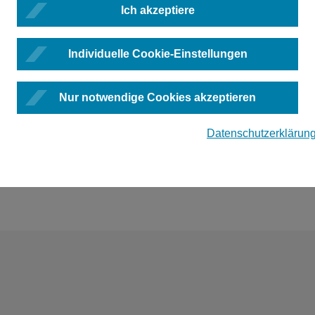
n denen wir Ihre personenbezogenen Daten nach Art. 6 Abs. 1 lit
Ich akzeptiere
n oder zu deren Ausübung an
bnotk@bnotk.de
.
Individuelle Cookie-Einstellungen
Nur notwendige Cookies akzeptieren
rarbeitung Ihrer personenbezogenen Daten ein Beschwerderech
Datenschutzerklärun
ehörde zu.
 Informationsfreiheit