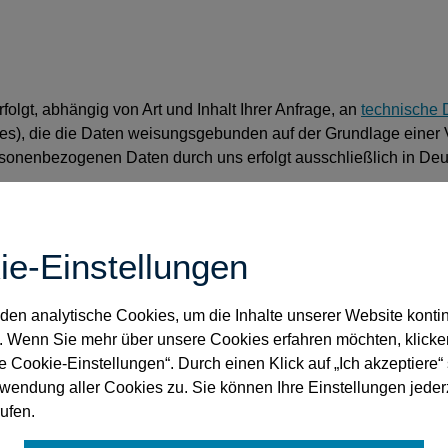
gt, abhängig von Art und Inhalt Ihrer Anfrage, an
technische D
es), die die Daten weisungsgebunden auf der Grundlage einer 
sonenbezogenen Daten durch uns erfolgt ausschließlich in Deu
ie-Einstellungen
sonenbezogenen Daten durch die BNotK bestehen folgende Rec
en analytische Cookies, um die Inhalte unserer Website kontin
. Wenn Sie mehr über unsere Cookies erfahren möchten, klicke
le Cookie-Einstellungen“. Durch einen Klick auf „Ich akzeptiere
rwendung aller Cookies zu. Sie können Ihre Einstellungen jeder
-GVO)
ufen.
GVO)