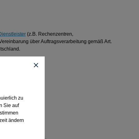
ienstleister
(z.B. Rechenzentren,
Vereinbarung über Auftragsverarbeitung gemäß Art.
tschland.
hte:
uierlich zu
n Sie auf
“ stimmen
zeit ändern