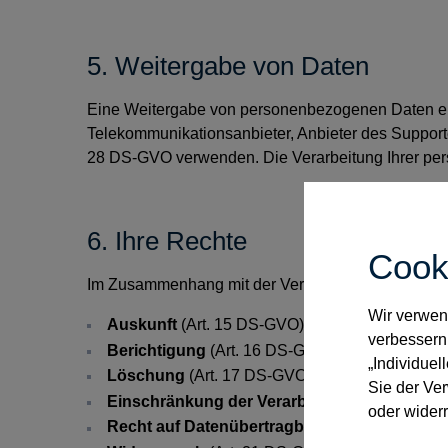
5. Weitergabe von Daten
Eine Weitergabe von personenbezogenen Daten erfol
Telekommunikationsanbieter, Anbieter des Support
28 DS-GVO verwenden. Die Verarbeitung Ihrer per
6. Ihre Rechte
Cook
Im Zusammenhang mit der Verarbeitung Ihrer per
Wir verwend
Auskunft
(Art. 15 DS-GVO)
verbessern
Berichtigung
(Art. 16 DS-GVO)
„Individuel
Löschung
(Art. 17 DS-GVO)
Sie der Ve
Einschränkung der Verarbeitung
(Art. 18 DS
oder widerr
Recht auf Datenübertragbarkeit
(Art. 20 DS-