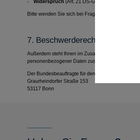
Widerspruch
(Art. 21 DS-GVO) in den Fällen, i
Bitte wenden Sie sich bei Fragen zu Ihren Rechte
7. Beschwerderecht
Außerdem steht Ihnen im Zusammenhang mit der Ve
personenbezogener Daten zuständigen Aufsichtsb
Der Bundesbeauftragte für den Datenschutz und die
Graurheindorfer Straße 153
53117 Bonn