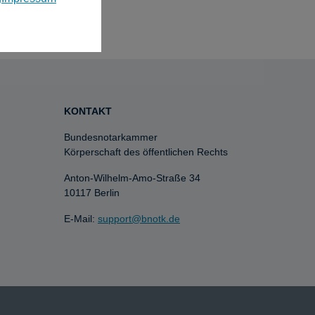
KONTAKT
Bundesnotarkammer
Körperschaft des öffentlichen Rechts
Anton-Wilhelm-Amo-Straße 34
10117 Berlin
E-Mail:
support@bnotk.de