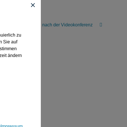
Aktionen nach der Videokonferenz
uierlich zu
n Sie auf
“ stimmen
zeit ändern
g
Impressum