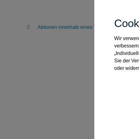
Identifizierung
Bildschirmfreigabe
Cook
Dokumente
Aktionen innerhalb eines Vorgangs
Signatur
Wir verwend
Rolle des Mitarbeitenden vor
verbessern
und in der Videokonferenz
„Individuel
Sie der Ve
Hybride Beurkundung
oder widerr
Termin verlassen oder beenden