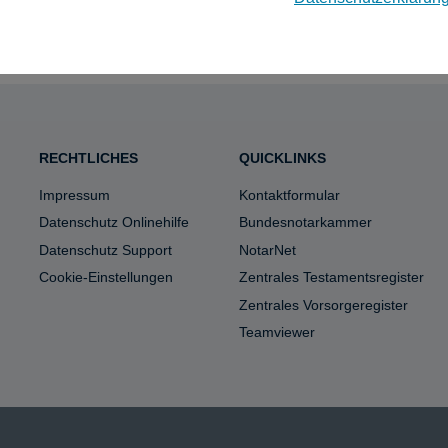
RECHTLICHES
QUICKLINKS
Impressum
Kontaktformular
Datenschutz Onlinehilfe
Bundesnotarkammer
Datenschutz Support
NotarNet
Cookie-Einstellungen
Zentrales Testamentsregister
Zentrales Vorsorgeregister
Teamviewer