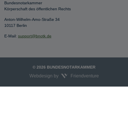
Bundesnotarkammer
Körperschaft des öffentlichen Rechts
Anton-Wilhelm-Amo-Straße 34
10117 Berlin
E-Mail:
support@bnotk.de
© 2026 BUNDESNOTARKAMMER
Webdesign by
Friendventure
Unexpected Application Error!
crypto.randomUUID is not a function
TypeError: crypto.randomUUID is not a function

    at JS.mc.suspense (https://search-interface.branchly.io/assets/inde
    at https://search-interface.branchly.io/assets/index.js:88:6072
