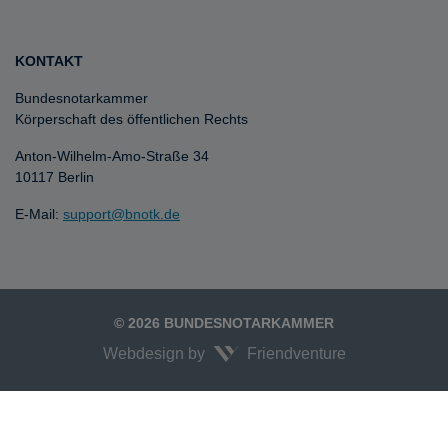
KONTAKT
Bundesnotarkammer
Körperschaft des öffentlichen Rechts
Anton-Wilhelm-Amo-Straße 34
10117 Berlin
E-Mail:
support@bnotk.de
© 2026 BUNDESNOTARKAMMER
Webdesign by
Friendventure
Unexpected Application Error!