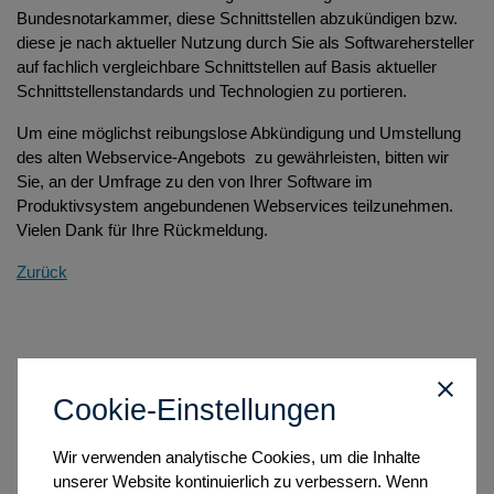
Bundesnotarkammer, diese Schnittstellen abzukündigen bzw.
diese je nach aktueller Nutzung durch Sie als Softwarehersteller
auf fachlich vergleichbare Schnittstellen auf Basis aktueller
Schnittstellenstandards und Technologien zu portieren.
Um eine möglichst reibungslose Abkündigung und Umstellung
des alten Webservice-Angebots zu gewährleisten, bitten wir
Sie, an der Umfrage zu den von Ihrer Software im
Produktivsystem angebundenen Webservices teilzunehmen.
Vielen Dank für Ihre Rückmeldung.
Zurück
Cookie-Einstellungen
Wir verwenden analytische Cookies, um die Inhalte
unserer Website kontinuierlich zu verbessern. Wenn