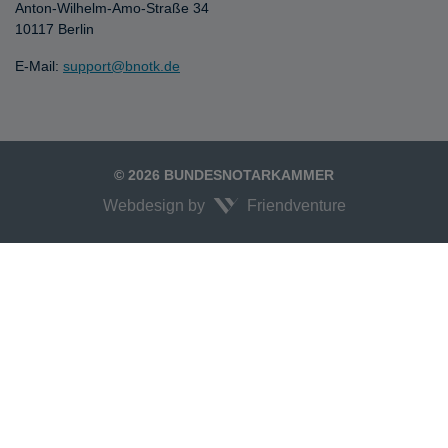
Anton-Wilhelm-Amo-Straße 34
10117 Berlin
E-Mail:
support@bnotk.de
© 2026 BUNDESNOTARKAMMER
Webdesign by
Friendventure
Unexpected Application Error!
crypto.randomUUID is not a function
TypeError: crypto.randomUUID is not a function

    at JS.mc.suspense (https://search-interface.branchly.io/assets/inde
    at https://search-interface.branchly.io/assets/index.js:88:6072

    at https://search-interface.branchly.io/assets/index.js:88:9141

    at AS (https://search-interface.branchly.io/assets/index.js:88:10875)
    at https://search-interface.branchly.io/assets/index.js:88:5962
