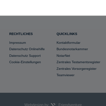
RECHTLICHES
QUICKLINKS
Impressum
Kontaktformular
Datenschutz Onlinehilfe
Bundesnotarkammer
Datenschutz Support
NotarNet
Cookie-Einstellungen
Zentrales Testamentsregister
Zentrales Vorsorgeregister
Teamviewer
Webdesign by
Friendventure