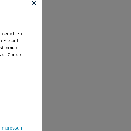
uierlich zu
n Sie auf
“ stimmen
zeit ändern
g
Impressum