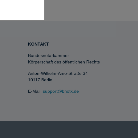
KONTAKT
Bundesnotarkammer
Körperschaft des öffentlichen Rechts
Anton-Wilhelm-Amo-Straße 34
10117 Berlin
E-Mail:
support@bnotk.de