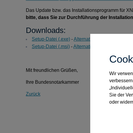
Das Update bzw. das Installationsprogramm für XN
bitte, dass Sie zur Durchführung der Installati
Downloads:
Setup-Datei (.exe)
-
Alternativlink
Setup-Datei (.msi)
-
Alternativlink
Cook
Mit freundlichen Grüßen,
Wir verwend
verbessern
Ihre Bundesnotarkammer
„Individuel
Zurück
Sie der Ve
oder widerr