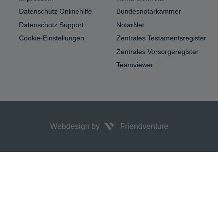
Datenschutz Onlinehilfe
Bundesnotarkammer
Datenschutz Support
NotarNet
Cookie-Einstellungen
Zentrales Testamentsregister
Zentrales Vorsorgeregister
Teamviewer
Webdesign by
Friendventure
!