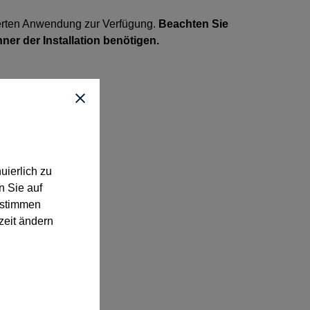
ierten Anwendung zur Verfügung.
Beachten Sie
ner der Installation benötigen.
uierlich zu
n Sie auf
“ stimmen
zeit ändern