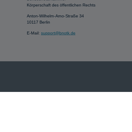
Körperschaft des öffentlichen Rechts
Anton-Wilhelm-Amo-Straße 34
10117 Berlin
E-Mail:
support@bnotk.de