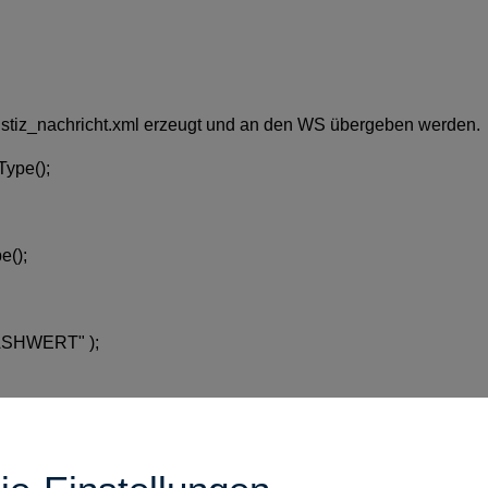
justiz_nachricht.xml erzeugt und an den WS übergeben werden.
pe();
e();
ASHWERT" );
ht mit Smartcard angemeldet, dann gibt es einen Fehler beim Au
esetzt, dann wird zwar auch die neue Struktur mit vhn.xml erzeu
muss dieser Parameter gesetzt werden und der Nutzer MUSS mit 