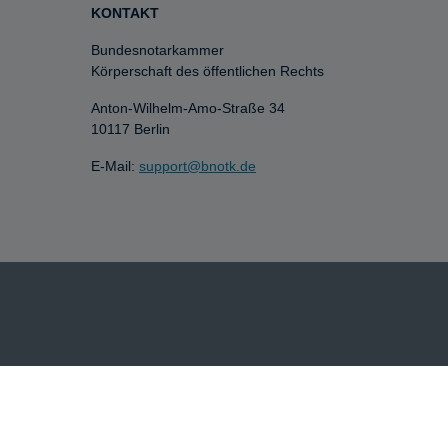
KONTAKT
Bundesnotarkammer
Körperschaft des öffentlichen Rechts
Anton-Wilhelm-Amo-Straße 34
10117 Berlin
E-Mail:
support@bnotk.de