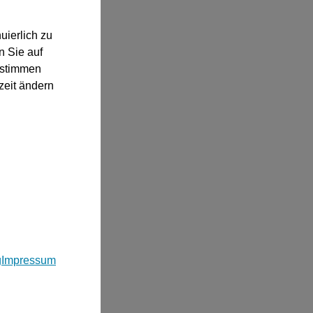
uierlich zu
n Sie auf
“ stimmen
zeit ändern
g
Impressum