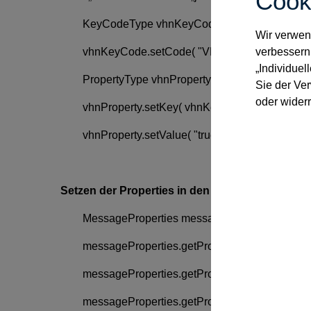
Cook
KeyCodeType vhnKeyCode = new KeyCodeTyp
Wir verwend
vhnKeyCode.setCode( "VHN2" );
verbessern
„Individuel
PropertyType vhnProperty = new PropertyType(
Sie der Ve
oder widerr
vhnProperty.setKey( vhnKeyCode );
vhnProperty.setValue( "true" );
Setzen der Properties in den Request
MessageProperties messageProperties = new M
messageProperties.getProperty().add( hashProper
messageProperties.getProperty().add( algorithm
messageProperties.getProperty().add( vhnPrope