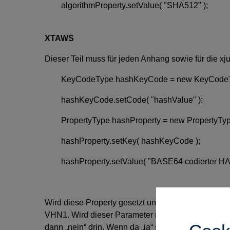
algorithmProperty.setValue( "SHA512" );
XTAWS
Dieser Teil muss für jeden Anhang sowie für die x
KeyCodeType hashKeyCode = new KeyCodeTy
hashKeyCode.setCode( "hashValue" );
PropertyType hashProperty = new PropertyTyp
hashProperty.setKey( hashKeyCode );
hashProperty.setValue( "BASE64 codierter H
Wird diese Property gesetzt und der Nutzer ist nic
VHN1. Wird dieser Parameter nicht oder mit false g
dann „nein“ drin. Wenn da „ja“ stehen soll, dann 