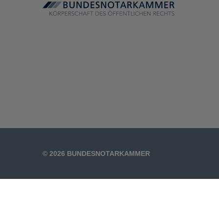
© 2026 BUNDESNOTARKAMMER
Unexpected Application Error
crypto.randomUUID is not a function