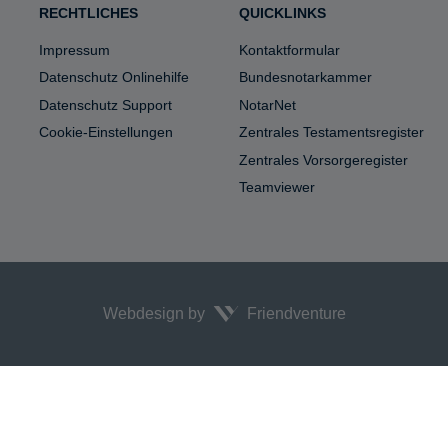
RECHTLICHES
QUICKLINKS
Impressum
Kontaktformular
Datenschutz Onlinehilfe
Bundesnotarkammer
Datenschutz Support
NotarNet
Cookie-Einstellungen
Zentrales Testamentsregister
Zentrales Vorsorgeregister
Teamviewer
Webdesign by
Friendventure
!