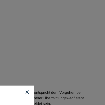
fruf des Service. Das entspricht dem Vorgehen bei
gt, aber im Feld „Sicherer Übermittlungsweg“ steht
Signaturkarte angemeldet sein.