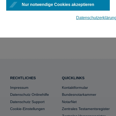
Nur notwendige Cookies akzeptieren
Datenschutzerklärun
RECHTLICHES
QUICKLINKS
Impressum
Kontaktformular
Datenschutz Onlinehilfe
Bundesnotarkammer
Datenschutz Support
NotarNet
Cookie-Einstellungen
Zentrales Testamentsregister
Zentrales Vorsorgeregister