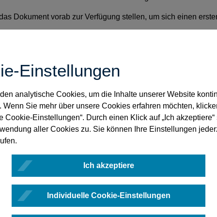
as Dokument vorab zur Verfügung stellen, um sich einen erste
d Hinweise zu diesem Dokument dankbar und steht ­auch für Rü
enden am besten über die E-Mail-Adresse
urkundenarchiv@bnot
ie-Einstellungen
rauf hin, dass sie nicht in jedem Einzelfall ausführlich und ze
n. Wir würden Sie bitten, uns etwaige
Rückmeldungen
bis zu
en analytische Cookies, um die Inhalte unserer Website kontin
. Wenn Sie mehr über unsere Cookies erfahren möchten, klicke
le Cookie-Einstellungen“. Durch einen Klick auf „Ich akzeptiere
rwendung aller Cookies zu. Sie können Ihre Einstellungen jeder
ufen.
Ich akzeptiere
Individuelle Cookie-Einstellungen