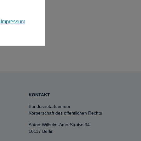
g
Impressum
KONTAKT
Bundesnotarkammer
Körperschaft des öffentlichen Rechts
Anton-Wilhelm-Amo-Straße 34
10117 Berlin