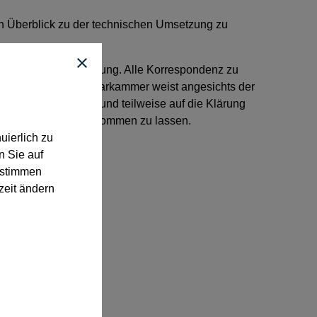
n Überblick zu der technischen Umsetzung zu
ckfragen zur Verfügung. Alle Korrespondenz zu
k.de
. Die Bundesnotarkammer weist angesichts der
itnah antworten kann und teilweise auf die Klärung
m 11. März 2022
zukommen zu lassen.
uierlich zu
n Sie auf
“ stimmen
zeit ändern