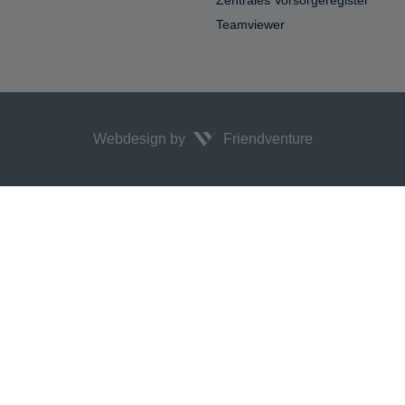
Teamviewer
Webdesign by
Friendventure
!
x.js:88:13378)


