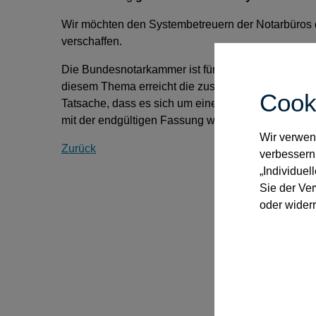
Wir möchten den Systembetreuern der Notarbüros d
verschaffen.
Die Bundesnotarkammer ist für alle Anregungen un
diesem Thema erreicht die zuständigen Mitarbeit
Cook
Tatsache, dass es sich um einen Entwurf handelt, da
mit der endgültigen Fassung wird verweisen müsse
Wir verwend
Zurück
verbessern
„Individuel
Sie der Ve
oder widerr