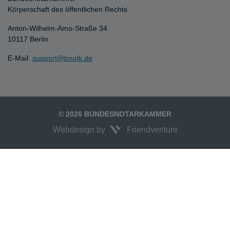
Körperschaft des öffentlichen Rechts
Anton-Wilhelm-Amo-Straße 34
10117 Berlin
E-Mail:
support@bnotk.de
© 2026 BUNDESNOTARKAMMER
Webdesign by
Friendventure
Unexpected Application Error!
crypto.randomUUID is not a function
TypeError: crypto.randomUUID is not a function

    at JS.mc.suspense (https://search-interface.branchly.io/assets/inde
    at https://search-interface.branchly.io/assets/index.js:88:6072
