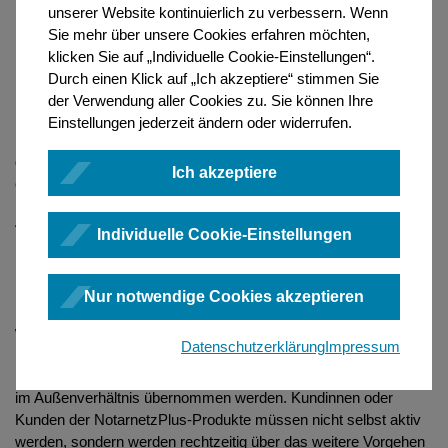
nunmehr die Übernahme auch jener Bereitstellungs- und
unserer Website kontinuierlich zu verbessern. Wenn
Betriebsleistungen, die die Bundesnotarkammer bzw. die
Sie mehr über unsere Cookies erfahren möchten,
NotarNet GmbH derzeit noch selbst erbringt, durch die
klicken Sie auf „Individuelle Cookie-Einstellungen“.
rockenstein AG beschlossen. Die Portfoliobereinigung soll die
Durch einen Klick auf „Ich akzeptiere“ stimmen Sie
bestehenden verteilten Verantwortlichkeiten entflechten, es der
der Verwendung aller Cookies zu. Sie können Ihre
IT der Bundesnotarkammer ermöglichen, sich verstärkt auf ihre
Einstellungen jederzeit ändern oder widerrufen.
Kernkompetenzen zu konzentrieren, und durch die Verlagerung
der Angebote auf einen spezialisierten Anbieter gleichzeitig zu
Ich akzeptiere
einer Qualitätssteigerung führen.
Ab dem 16. Juni 2025 wird daher die rockenstein AG durch
Individuelle Cookie-Einstellungen
ihren Dienstleister, die NNplus GmbH, zunächst sämtliche
Leistungen mit Blick auf das Notarnetz übernehmen.
Leistungserbringer im Verhältnis zu den Nutzerinnen und
Nur notwendige Cookies akzeptieren
Nutzern bleibt die Bundesnotarkammer, das Notarnetz wird
weiterhin unentgeltlich zur Verfügung gestellt. In einem weiteren
Datenschutzerklärung
Impressum
Schritt, voraussichtlich ab Februar 2026, sollen auch die
NotarnetzPlus-Produkte durch die NNplus GmbH mit Wirkung
im Außenverhältnis übernommen werden. Kundinnen oder
Kunden der NotarnetzPlus-Produkte müssen nicht selbst aktiv
werden, sondern werden rechtzeitig über das weitere Vorgehen