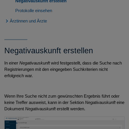
Negativauskunft erstellen
Protokolle einsehen
Ärztinnen und Ärzte
Systemvoraussetzungen
Registrierung suchen
Negativauskunft erstellen
Registrierung ansehen
Positivauskunft erstellen
In einer
Negativauskunft
wird festgestellt, dass die Suche nach
Registrierungen mit den eingegeben Suchkriterien nicht
Negativauskunft erstellen
erfolgreich war.
Wenn Ihre Suche nicht zum gewünschten Ergebnis führt oder
keine Treffer ausweist, kann in der Sektion
Negativauskunft
eine
Dokument
Negativauskunft
erstellt werden.