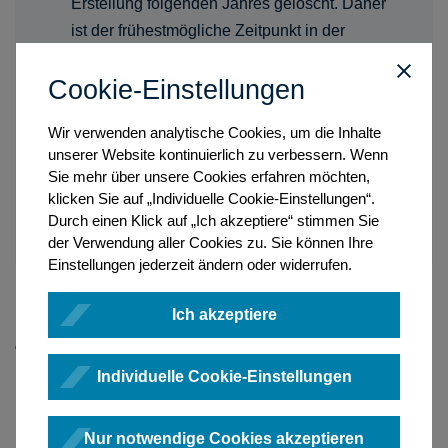
Erstellung folgenden Jahres gelöscht. Daher
ist der frühestmögliche Zeitpunkt in der
Datumsauswahl der 1. Januar des Vorjahres,
Cookie-Einstellungen
der spätestmögliche Zeitpunkt hingegen das
Datum der gewünschten Einsicht. Sollten Sie
Wir verwenden analytische Cookies, um die Inhalte
ein früheres Datum als den 1. Januar des
unserer Website kontinuierlich zu verbessern. Wenn
Vorjahres abfragen, so wird das Protokoll
Sie mehr über unsere Cookies erfahren möchten,
lediglich für den Zeitraum erstellt, für den
klicken Sie auf „Individuelle Cookie-Einstellungen“.
Daten vorliegen.
Durch einen Klick auf „Ich akzeptiere“ stimmen Sie
der Verwendung aller Cookies zu. Sie können Ihre
Einstellungen jederzeit ändern oder widerrufen.
Ich akzeptiere
Betätigen Sie nun die Schaltfläche
Justizabfrageprotokoll
erstellen
.
Individuelle Cookie-Einstellungen
Es werden zwei Übersichten erzeugt, die in einer zip-Datei
heruntergeladen werden. Die Übersichten werden Ihnen im
Excel- und PDF-Format zur Verfügung gestellt. Die eine der
Nur notwendige Cookies akzeptieren