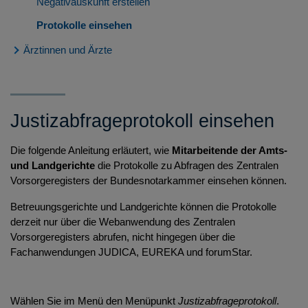
Negativauskunft erstellen
Protokolle einsehen
Ärztinnen und Ärzte
Systemvoraussetzungen
Registrierung suchen
Justizabfrageprotokoll einsehen
Registrierung ansehen
Positivauskunft erstellen
Die folgende Anleitung erläutert, wie
Mitarbeitende der Amts-
und Landgerichte
die Protokolle zu Abfragen des Zentralen
Negativauskunft erstellen
Vorsorgeregisters der Bundesnotarkammer einsehen können.
Betreuungsgerichte und Landgerichte können die Protokolle
derzeit nur über die Webanwendung des Zentralen
Vorsorgeregisters abrufen, nicht hingegen über die
Fachanwendungen JUDICA, EUREKA und forumStar.
Wählen Sie im Menü den Menüpunkt
Justizabfrageprotokoll
.