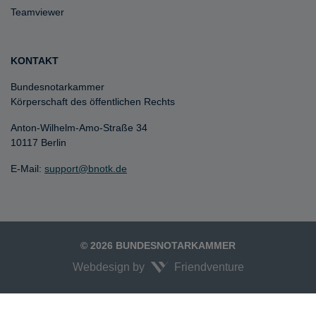
Teamviewer
KONTAKT
Bundesnotarkammer
Körperschaft des öffentlichen Rechts
Anton-Wilhelm-Amo-Straße 34
10117 Berlin
E-Mail:
support@bnotk.de
© 2026 BUNDESNOTARKAMMER
Webdesign by
Friendventure
Unexpected Application Error!