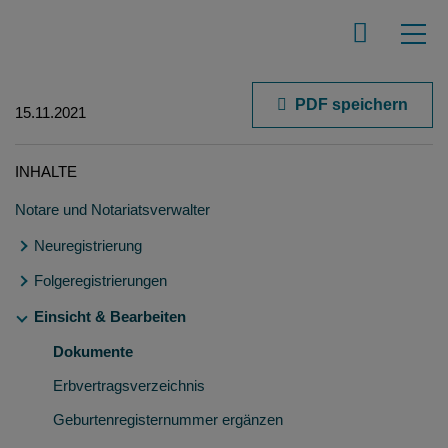
PDF speichern
15.11.2021
INHALTE
Notare und Notariatsverwalter
Neuregistrierung
Folgeregistrierungen
Welche Urkunden müssen registriert werden?
Welche Erblasserdaten müssen eingegeben werden?
Einsicht & Bearbeiten
Rückgaben aus notarieller Verwahrung
Anschrift
Umzug einer notariellen Urkunde
Dokumente
Welche Dokumente werden erzeugt?
Erbvertragsverzeichnis
Sonderfall - registrierte Urkunden vor dem 01.01.2012
Geburtenregisternummer ergänzen