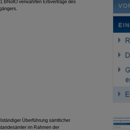
51 BNotO verwahrten Erbverträge des
gängers.
lständiger Überführung sämtlicher
standesämter im Rahmen der