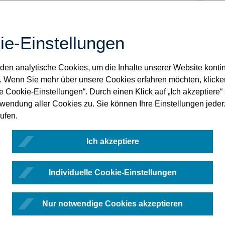
ntsverzeichnisüberführung
sollte das
agsverzeichnis mit dem tatsächlichen Bestand
stimmen.
ie-Einstellungen
tand ist vom Notar jedoch um Rückgaben von
ägen aus der notariellen Verwahrung zu
en analytische Cookies, um die Inhalte unserer Website kontin
en.
. Wenn Sie mehr über unsere Cookies erfahren möchten, klicke
le Cookie-Einstellungen“. Durch einen Klick auf „Ich akzeptiere
iese Voraussetzungen vor, kann das
rwendung aller Cookies zu. Sie können Ihre Einstellungen jeder
agsverzeichnis des Zentralen Testamentsregisters
ufen.
prüfung des nach der Dienstordnung für Notare zu
en Erbvertragsverzeichnisses und im Rahmen der
Ich akzeptiere
ngsfristen nach § 351 FamFG verwandt werden.
darauf hingewiesen, dass das vom Zentralen
Individuelle Cookie-Einstellungen
tsregister zur Verfügung gestellte
ragsverzeichnis nicht
den Anforderungen der
dnung für Notare über die Führung des
Nur notwendige Cookies akzeptieren
agsverzeichnisses entspricht. Dieses kann durch
ck
der vom Zentralen Testamentsregister