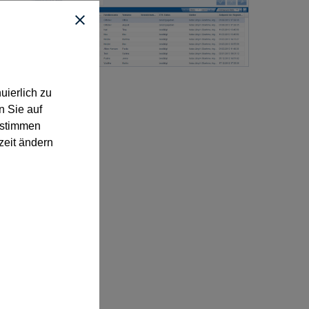
uierlich zu
n Sie auf
“ stimmen
zeit ändern