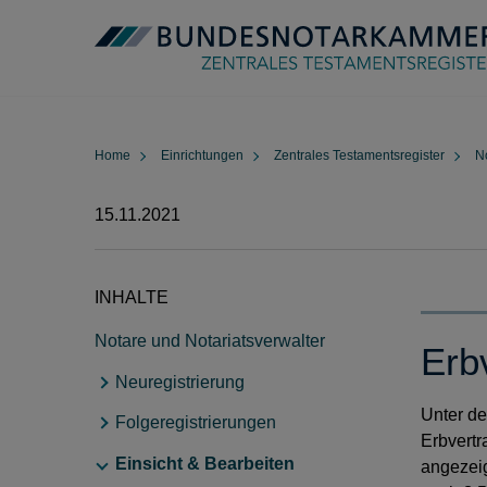
Home
Einrichtungen
Zentrales Testamentsregister
N
15.11.2021
INHALTE
Notare und Notariatsverwalter
Erb
Neuregistrierung
Unter de
Folgeregistrierungen
Welche Urkunden müssen
Erbvertr
registriert werden?
Einsicht & Bearbeiten
Rückgaben aus notarieller
angezeig