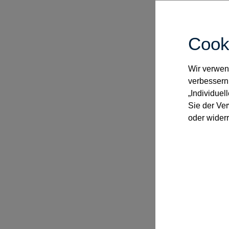
Testame
Erbvertr
überein
Cook
Der Bes
Erbvertr
Wir verwend
bereinig
verbessern
„Individuel
Liegen d
Sie der Ve
Erbvertr
oder widerr
zur Über
führend
Ermittlu
Es wird 
Testamen
Erbvert
Dienstor
Erbvertr
Ausdru