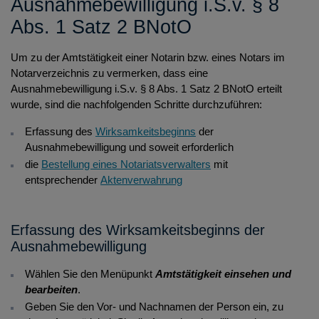
Ausnahmebewilligung i.S.v. § 8
Löschen einer Notarvertreterbestellung
Abs. 1 Satz 2 BNotO
Bestellung eines Notars/Notariatsverwalters bzw. einer
Notarin/Notariatsverwalterin
Um zu der Amtstätigkeit einer Notarin bzw. eines Notars im
Amtssitzverlegung eines Notars / einer Notarin
Notarverzeichnis zu vermerken, dass eine
Ausnahmebewilligung i.S.v. § 8 Abs. 1 Satz 2 BNotO erteilt
Namens- und Adressänderungen
wurde, sind die nachfolgenden Schritte durchzuführen:
Erlöschen des Amtes
Erfassung des
Wirksamkeitsbeginns
der
Ausnahmebewilligung und soweit erforderlich
die
Bestellung eines Notariatsverwalters
mit
entsprechender
Aktenverwahrung
Erfassung des Wirksamkeitsbeginns der
Ausnahmebewilligung
Wählen Sie den Menüpunkt
Amtstätigkeit einsehen und
bearbeiten
.
Geben Sie den Vor- und Nachnamen der Person ein, zu