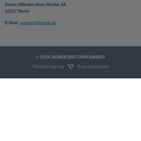
Anton-Wilhelm-Amo-Straße 34
10117 Berlin
E-Mail:
support@bnotk.de
© 2026 BUNDESNOTARKAMMER
Webdesign by
Friendventure
Unexpected Application Error!
crypto.randomUUID is not a function
TypeError: crypto.randomUUID is not a function

    at JS.mc.suspense (https://search-interface.branchly.io/assets/inde
    at https://search-interface.branchly.io/assets/index.js:88:6072

    at https://search-interface.branchly.io/assets/index.js:88:9141

    at AS (https://search-interface.branchly.io/assets/index.js:88:10875)