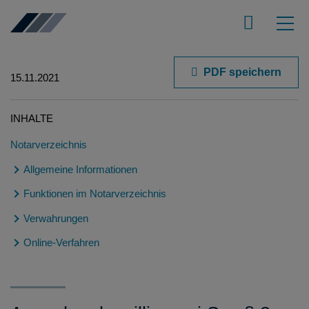
PDF speichern
15.11.2021
INHALTE
Notarverzeichnis
Allgemeine Informationen
Funktionen im Notarverzeichnis
Terminologie
Die Eintragung im Notarverzeichnis
Verwahrungen
Erfassen einer Person
Die Signatur
Einsehen und Bearbeiten einer Person
Online-Verfahren
Aktenverwahrung
FAQ
Erfassen einer Notarvertreterbestellung
Komplettverwahrung / Gespaltene Verwahrung
Erfassung der Zuständigkeit
Support
Einsehen und Bearbeiten einer Notarvertreterbestellung