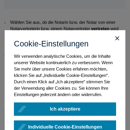
Wählen Sie aus, ob die Notarin bzw. der Notar von einer
Notarvertreterin bzw. einem Notarvertreter
vertreten
wird
oder ob die Akten von einem Notariatsverwalter / einer
Notariatsverwalterin bzw. der Notarkammer (alt: Gericht)
Cookie-Einstellungen
verwahrt
werden.
Betätigen Sie nun die Schaltfläche
Speichern
. Es erfolgt eine
Wir verwenden analytische Cookies, um die Inhalte
Sicherheitsabfrage, ob Sie eine Ausnahmebewilligung
unserer Website kontinuierlich zu verbessern. Wenn
erfassen möchten.
Sie mehr über unsere Cookies erfahren möchten,
Wenn Sie die Aktion fortsetzen wollen, betätigen Sie die
klicken Sie auf „Individuelle Cookie-Einstellungen“.
Schaltfläche
Ja
.
Durch einen Klick auf „Ich akzeptiere“ stimmen Sie
Der Datensatz wird nun gespeichert. Um den Vorgang
der Verwendung aller Cookies zu. Sie können Ihre
abzuschließen, ist die Erfassung des Wirksamkeitsbeginns
Einstellungen jederzeit ändern oder widerrufen.
der Ausnahmebewilligung noch zu
signieren
.
Ich akzeptiere
Individuelle Cookie-Einstellungen