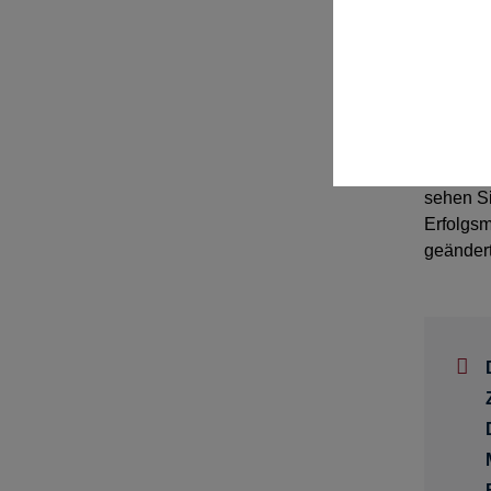
die Zuga
(vorüber
auf
gesp
Die Ände
Betätigu
Nach erf
sehen Si
Erfolgsm
geändert