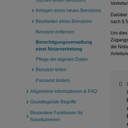
Suchen eines Benutzers
Vertretu
Anlegen eines neuen Benutzers
Darüber 
Bearbeiten eines Benutzers
Anlegen eines neuen
nach § 5
Benutzers - Typ
Benutzer entfernen
Bearbeiten der
Um dies 
Aufsichtsbehörde
personenbezogenen Daten
Zugangsb
Berechtigungsverwaltung
eines Benutzers
die Nota
einer Notarvertretung
Anleitun
Bearbeiten von
Pflege der eigenen Daten
Berechtigungen eines
Benutzer teilen
Benutzers
Bearbeiten der Kontodaten
Passwort ändern
Benutzer teilen
eines Benutzers
Benutzer teilen für
Allgemeine Informationen & FAQ
Amtsnachfolge
Grundlegende Begriffe
Erklärfilme
Schritt-für-Schritt-Anleitung für
Besondere Funktionen für
Glossar
Notarinnen und Notare
Notarkammern
Übersicht über Gruppen und