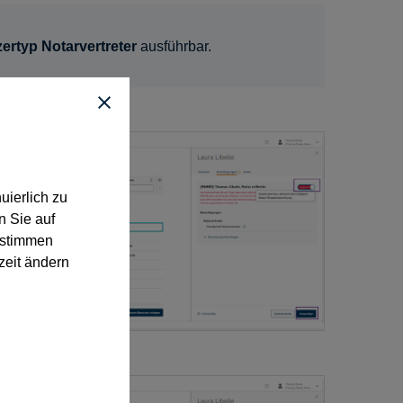
ertyp Notarvertreter
ausführbar.
uierlich zu
n Sie auf
“ stimmen
zeit ändern