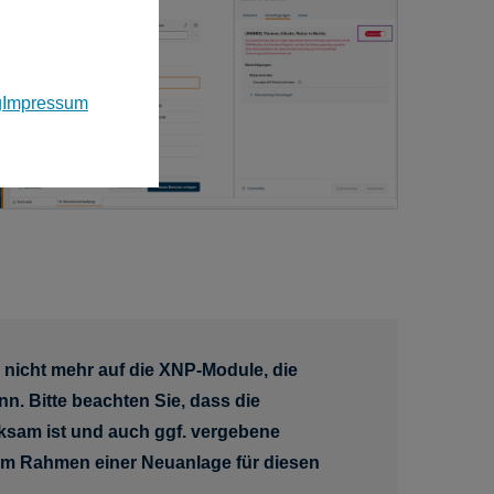
g
Impressum
g nicht mehr auf die XNP-Module, die
nn. Bitte beachten Sie, dass die
rksam ist und auch ggf. vergebene
 im Rahmen einer Neuanlage für diesen