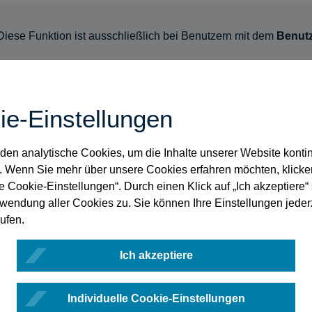
Diese Funktion ist ausschließlich bei Benutzern mit dem
Benutz
t sich die Detailansicht des Benutzers.
ie-Einstellungen
ie in der Detailansicht den Reiter
Berechtigungen
en analytische Cookies, um die Inhalte unserer Website kontin
e sehen nun neben dem Namen Ihrer
. Wenn Sie mehr über unsere Cookies erfahren möchten, klicke
tionsgruppe den Schieberegler zur Verwaltung
le Cookie-Einstellungen“. Durch einen Klick auf „Ich akzeptiere
hnischen Zugangsberechtigung der ausgewählten
rwendung aller Cookies zu. Sie können Ihre Einstellungen jeder
tretung.
ufen.
Ich akzeptiere
ie Ihrem Notarvertreter bzw. Ihrer Notarvertreterin
Individuelle Cookie-Einstellungen