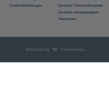
Cookie-Einstellungen
Zentrales Testamentsregister
Zentrales Vorsorgeregister
Teamviewer
Webdesign by
Friendventure
!
x.js:88:13378)
