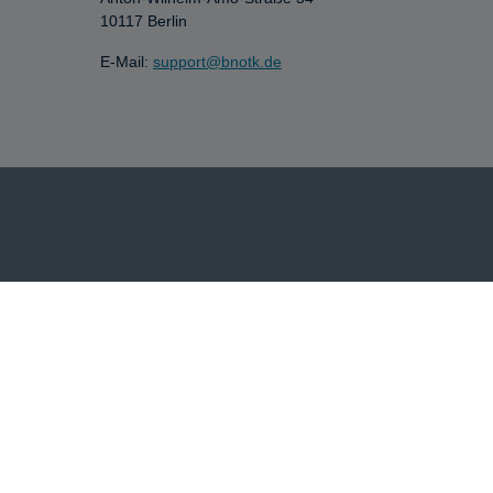
10117 Berlin
E-Mail:
support@bnotk.de