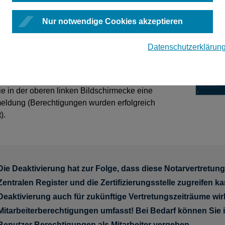
ngsberechtigung zu Ihrer Amtstätigkeit
gehend) entziehen, setzen Sie den Schieberegler
Nur notwendige Cookies akzeptieren
errt
.
rung wird erst wirksam, wenn sie durch
Datenschutzerklärun
ng der Schaltfläche
Anwenden
bestätigt wird.
olgreicher Speicherung der Änderung im System,
e in der oberen linken Bildschirmecke eine
eldung (Berechtigungen wurden erfolgreich
).
Die Deaktivierung hat zur Folge, dass diese Notarvertretun
Zentralen Register und die Zertifizierungsstelle zugreifen ka
Deaktivierung auch für zukünftige Vertretungszeiträume wi
Mitarbeiterberechtigungen umfasst! Bei Bedarf können Sie
Benutzer Berechtigungen als Mitarbeiter vergeben.