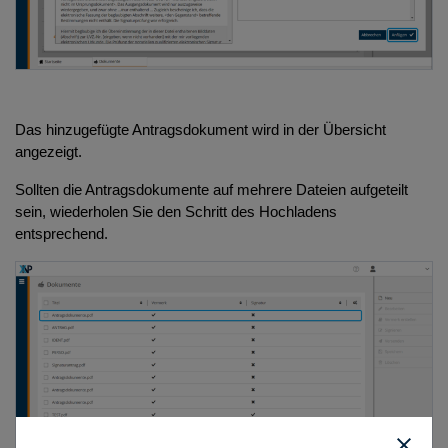
Das hinzugefügte Antragsdokument
wird in der Übersicht
angezeigt.
Sollten die Antragsdokumente auf mehrere Dateien aufgeteilt
sein, wiederholen Sie den Schritt des Hochladens
entsprechend.