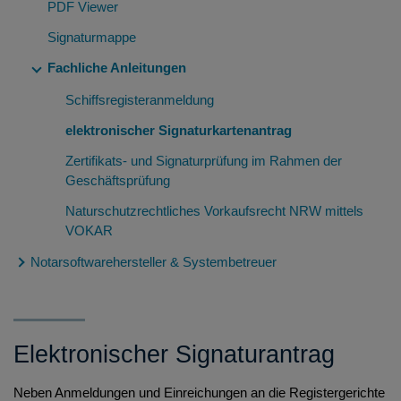
Ersteinrichtung der XNP-Anwendung
PDF Viewer
Systemanforderungen
Wechseln des Amtstätigkeitskontext
Einstellungen: Siegelbildvermerke
Signaturmappe
Genutzte Systeme und deren Adressen
Einstellungen: Navigationsleiste
Fachliche Anleitungen
Nutzung lizenzpflichtiger Funktionen und Module
Einstellungen: Autostart
Schiffsregisteranmeldung
Lizenzbedingungen verwendeter Drittkomponenten
elektronischer Signaturkartenantrag
FAQ
Zertifikats- und Signaturprüfung im Rahmen der
Versionsinformationen Querschnittsfunktionen
Geschäftsprüfung
Versionsinformationen XNP-Anwendung
Naturschutzrechtliches Vorkaufsrecht NRW mittels
VOKAR
Notarsoftwarehersteller & Systembetreuer
Integration mit weiteren Notariatsanwendungen
Administrationshandbuch für Systembetreuer
Elektronischer Signaturantrag
Voraussetzungen
Verzeichnisse & Ordnerstrukturen
Neben Anmeldungen und Einreichungen an die Registergerichte