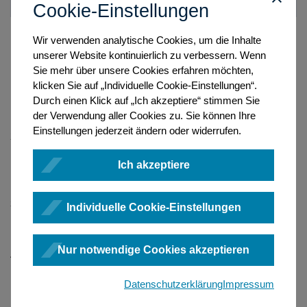
Cookie-Einstellungen
Wir verwenden analytische Cookies, um die Inhalte
unserer Website kontinuierlich zu verbessern. Wenn
Signieren
Sie mehr über unsere Cookies erfahren möchten,
Aktivieren Sie das oder die Kontrollkästchen der
klicken Sie auf „Individuelle Cookie-Einstellungen“.
Antragsdokumente in der Übersicht und wählen Sie die Aktion
Durch einen Klick auf „Ich akzeptiere“ stimmen Sie
Signieren
in der Aktionsleiste der Übersicht.
der Verwendung aller Cookies zu. Sie können Ihre
Einstellungen jederzeit ändern oder widerrufen.
Es öffnet sich die Signaturmappe. Sie können hier die
angezeigten Dokumente erneut prüfen. Betätigen Sie die
Ich akzeptiere
Schaltfläche
Signieren
in der Aktionsleiste der
Signaturmappe.
Es öffnet sich der Dialog der
Individuelle Cookie-Einstellungen
Signaturanwendungskomponente, sofern Sie diesen nicht
deaktiviert haben. Bestätigen Sie diesen mit
OK.
Nur notwendige Cookies akzeptieren
Im sich öffnenden Dialogfenster werden Ihnen Ihre zur
Verfügung stehenden Fernsignaturzertifikate angezeigt.
Datenschutzerklärung
Impressum
Wählen Sie das Fernsignaturzertifikat entsprechend Ihres
Amtstätigkeitskontextes aus.