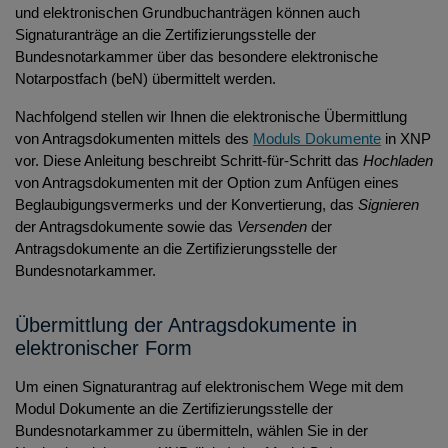
und elektronischen Grundbuchanträgen können auch
Bezug der Anwendung
Signaturanträge an die Zertifizierungsstelle der
Installation
Bundesnotarkammer über das besondere elektronische
Notarpostfach (beN) übermittelt werden.
Einrichtung
Nachfolgend stellen wir Ihnen die elektronische Übermittlung
Aktualisierung
von Antragsdokumenten mittels des
Moduls Dokumente
in XNP
Nutzung lizenzpflichtiger Funktionen
vor. Diese Anleitung beschreibt Schritt-für-Schritt das
Hochladen
von Antragsdokumenten mit der Option zum Anfügen eines
Konfigurationen
Beglaubigungsvermerks und der Konvertierung, das
Signieren
Protokoll-Dateien
der Antragsdokumente sowie das
Versenden
der
Antragsdokumente an die Zertifizierungsstelle der
Bundesnotarkammer.
Übermittlung der Antragsdokumente in
elektronischer Form
Um einen Signaturantrag auf elektronischem Wege mit dem
Modul Dokumente an die Zertifizierungsstelle der
Bundesnotarkammer zu übermitteln, wählen Sie in der