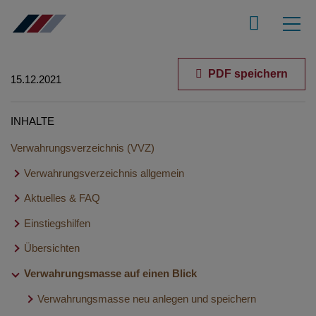
PDF speichern
15.12.2021
INHALTE
Verwahrungsverzeichnis (VVZ)
Verwahrungsverzeichnis allgemein
Aktuelles & FAQ
Erklärfilme
Anwendungsaufbau - Basisdialoge und Menüleiste
Einstiegshilfen
Aktuelle Versionsinformationen VVZ
FAQ - Verwahrungsverzeichnis (VVZ)
Übersichten
Notarvertretungen im Elektronischen Urkundenarchiv
Neue Verwahrungsmasse anlegen und eintragen in fünf
Verwahrungsmasse auf einen Blick
Übersicht Verwahrungsverzeichnis
Schritten
Übersicht Buchungen
Verwahrungsmasse neu anlegen und speichern
Verwahrungsmasse suchen
Berechtigungsvergabe für die XNP-Module