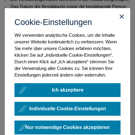
Das Datum der Bestätigung sowie die bestätigende Person
werden dauerhaft im Korrekturvermerk dokumentiert.
Cookie-Einstellungen
Einen Korrekturvermerk können Sie im Gesamtüberblick im
Abschnitt Vermerke oder im Bearbeitungsmodus auf der
Wir verwenden analytische Cookies, um die Inhalte
Karteikarte Vermerke einsehen.
unserer Website kontinuierlich zu verbessern. Wenn
Sie mehr über unsere Cookies erfahren möchten,
klicken Sie auf „Individuelle Cookie-Einstellungen“.
Durch einen Klick auf „Ich akzeptiere“ stimmen Sie
1. Die Bestätigung eines Korrekturvermerks können Sie auch aus dem
der Verwendung aller Cookies zu. Sie können Ihre
Bearbeitungsmodus oder dem Gesamtüberblick einer
Einstellungen jederzeit ändern oder widerrufen.
Verwahrungsmasse vornehmen.
2. Sie können auch mehrere Verwahrungsmassen (maximal 25) zur
Bestätigung auswählen.
Ich akzeptiere
3. Korrekturvermerke können Sie im Gesamtüberblick einer
Verwahrungsmasse sowie im Bearbeitungsmodus auf der Karteikarte
Vermerke
einsehen.
Individuelle Cookie-Einstellungen
Zurückweisen eines Korrekturvermerks und
Nur notwendige Cookies akzeptieren
anschließende Bearbeitung