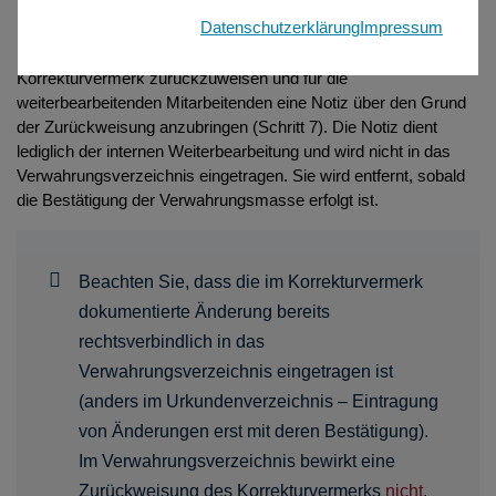
Datenschutzerklärung
Impressum
Ist eine Änderung einmal nicht richtig vorgenommen worden, so
besteht im Bestätigungsdialog die Möglichkeit, den
Korrekturvermerk zurückzuweisen und für die
weiterbearbeitenden Mitarbeitenden eine Notiz über den Grund
der Zurückweisung anzubringen (Schritt 7). Die Notiz dient
lediglich der internen Weiterbearbeitung und wird nicht in das
Verwahrungsverzeichnis eingetragen. Sie wird entfernt, sobald
die Bestätigung der Verwahrungsmasse erfolgt ist.
Beachten Sie, dass die im Korrekturvermerk
dokumentierte Änderung bereits
rechtsverbindlich in das
Verwahrungsverzeichnis eingetragen ist
(anders im Urkundenverzeichnis – Eintragung
von Änderungen erst mit deren Bestätigung).
Im Verwahrungsverzeichnis bewirkt eine
Zurückweisung des Korrekturvermerks
nicht
,