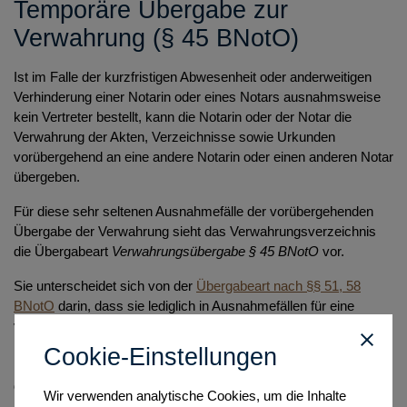
Temporäre Übergabe zur
Verwahrung (§ 45 BNotO)
Ist im Falle der kurzfristigen Abwesenheit oder anderweitigen
Verhinderung einer Notarin oder eines Notars ausnahmsweise
kein Vertreter bestellt, kann die Notarin oder der Notar die
Verwahrung der Akten, Verzeichnisse sowie Urkunden
vorübergehend an eine andere Notarin oder einen anderen Notar
übergeben.
Für diese sehr seltenen Ausnahmefälle der vorübergehenden
Übergabe der Verwahrung sieht das Verwahrungsverzeichnis
die Übergabeart
Verwahrungsübergabe § 45 BNotO
vor.
Sie unterscheidet sich von der
Übergabeart nach §§ 51, 58
BNotO
darin, dass sie lediglich in Ausnahmefällen für eine
vorübergehende Verwahrung zu verwenden ist. Zudem sind
keine Verwahrstellen durch die Notarkammer in das
Cookie-Einstellungen
Notarverzeichnis eingetragen. Die Notarin oder der Notar nimmt
die Auswahl der vorübergehenden Verwahrstelle selbst vor.
Wir verwenden analytische Cookies, um die Inhalte