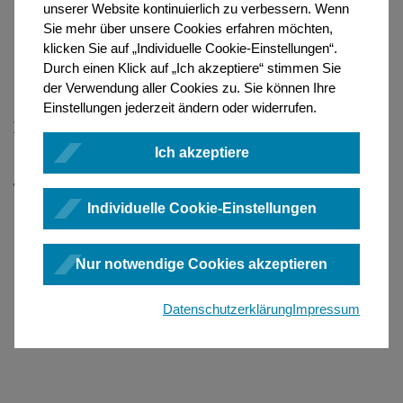
unserer Website kontinuierlich zu verbessern. Wenn
Die vorübergehende Übergabe von Verwahrungsmassen
Sie mehr über unsere Cookies erfahren möchten,
Die vorübergehende Übergabe der Verwahrungsmassen erfolgt
klicken Sie auf „Individuelle Cookie-Einstellungen“.
im Wesentlichen wie die Übergabe der
Durch einen Klick auf „Ich akzeptiere“ stimmen Sie
Urkundenverzeichniseinträge. Diese ist in der Onlinehilfe des
der Verwendung aller Cookies zu. Sie können Ihre
Urkundenverzeichnisses im Artikel
Temporäre Übergabe zur
Einstellungen jederzeit ändern oder widerrufen.
Verwahrung (§ 45 BNotO)
beschrieben. Der Unterschied
besteht lediglich darin, dass keine Verbindungen zwischen
Ich akzeptiere
Urkundenverzeichniseinträgen und Verwahrungsmassen gelöst
werden müssen.
Individuelle Cookie-Einstellungen
Amtsübergabe (Verwahrungsübergabe (§§ 51, 58 BNotO))
Nur notwendige Cookies akzeptieren
Übergabe durch die Notarkammer
Datenschutzerklärung
Impressum