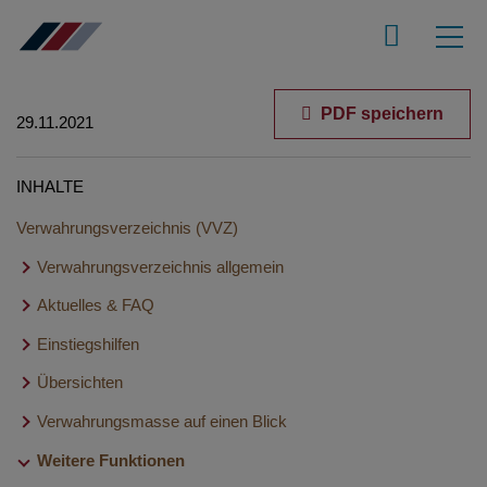
PDF speichern
29.11.2021
INHALTE
Verwahrungsverzeichnis (VVZ)
Verwahrungsverzeichnis allgemein
Aktuelles & FAQ
Erklärfilme
Anwendungsaufbau - Basisdialoge und Menüleiste
Einstiegshilfen
Aktuelle Versionsinformationen VVZ
FAQ - Verwahrungsverzeichnis (VVZ)
Übersichten
Notarvertretungen im Elektronischen Urkundenarchiv
Neue Verwahrungsmasse anlegen und eintragen in fünf
Verwahrungsmasse auf einen Blick
Übersicht Verwahrungsverzeichnis
Schritten
Weitere Funktionen
Übersicht Buchungen
Verwahrungsmasse neu anlegen und speichern
Verwahrungsmasse suchen
Berechtigungsvergabe für die XNP-Module