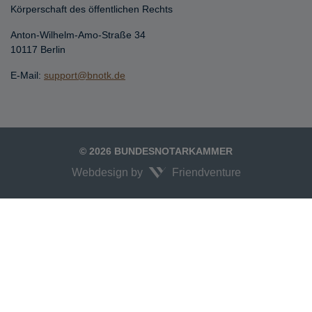
Körperschaft des öffentlichen Rechts
Anton-Wilhelm-Amo-Straße 34
10117 Berlin
E-Mail:
support@bnotk.de
© 2026 BUNDESNOTARKAMMER
Webdesign by
Friendventure
Unexpected Application Error!
crypto.randomUUID is not a function
TypeError: crypto.randomUUID is not a function

    at JS.mc.suspense (https://search-interface.branchly.io/assets/inde
    at https://search-interface.branchly.io/assets/index.js:88:6072
