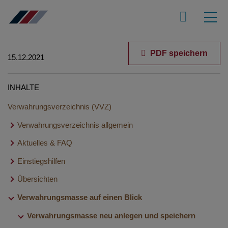
PDF speichern
15.12.2021
INHALTE
Verwahrungsverzeichnis (VVZ)
Verwahrungsverzeichnis allgemein
Aktuelles & FAQ
Erklärfilme
Anwendungsaufbau - Basisdialoge und Menüleiste
Einstiegshilfen
Aktuelle Versionsinformationen VVZ
FAQ - Verwahrungsverzeichnis (VVZ)
Übersichten
Notarvertretungen im Elektronischen Urkundenarchiv
Neue Verwahrungsmasse anlegen und eintragen in fünf
Verwahrungsmasse auf einen Blick
Übersicht Verwahrungsverzeichnis
Schritten
Übersicht Buchungen
Verwahrungsmasse neu anlegen und speichern
Verwahrungsmasse suchen
Berechtigungsvergabe für die XNP-Module