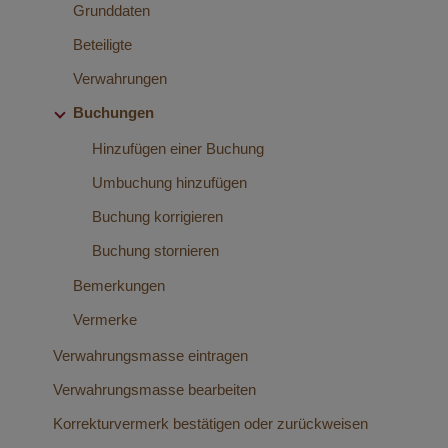
Übersicht Kreditinstitute
Buchung suchen
Grunddaten
Urkundenverzeichnis (UVZ) und Verwahrungsverzeichnis
(VVZ)
Beteiligte
Kreditinstitut neu anlegen
Verwahrungen
Kreditinstitut bearbeiten
Buchungen
Hinzufügen einer Buchung
Umbuchung hinzufügen
Buchung korrigieren
Buchung stornieren
Bemerkungen
Vermerke
Verwahrungsmasse eintragen
Verwahrungsmasse bearbeiten
Korrekturvermerk bestätigen oder zurückweisen