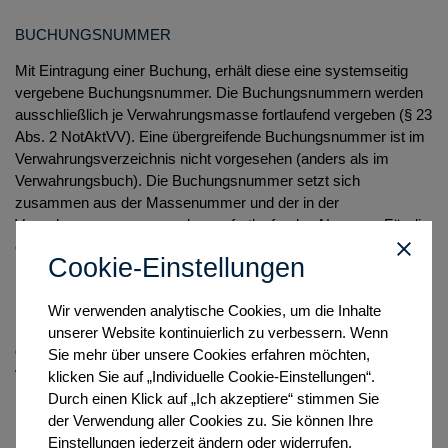
BUCHUNGSNUMMER
Mit Eintragung einer Buchung, erhält diese eine systemseitig
vergebene Buchungsnummer. Die Buchungsnummern werden
ausschließlich je Verwahrungsmasse fortlaufend vergeben (§ 23
Abs. 2 NotAktVV). Eine übergreifende Buchungsnummer ist im
Verwahrungsverzeichnis nicht vorgesehen (anders als im
Verwahrungsbuch). Die Buchungsnummer setzt sich
zusammen aus der Massenummer und der in der
Verwahrungsmasse vergebenen fortlaufenden Nummer. Für die
erste Buchung in der Verwahrungsmasse 2022/1 lautet die
Cookie-Einstellungen
Buchungsnummer
2022/1-1
. Buchungsnummern können nicht
bearbeitet werden.
Wir verwenden analytische Cookies, um die Inhalte
Nach Eintragung der Buchung ist die Buchungsnummer auf
unserer Website kontinuierlich zu verbessern. Wenn
dem jeweiligen Beleg der Einnahme oder Ausgabe zu
Sie mehr über unsere Cookies erfahren möchten,
vermerken (§ 41 Abs. 4 NotAktVV).
klicken Sie auf „Individuelle Cookie-Einstellungen“.
Durch einen Klick auf „Ich akzeptiere“ stimmen Sie
der Verwendung aller Cookies zu. Sie können Ihre
EINTRAGUNGSDATUM
Einstellungen jederzeit ändern oder widerrufen.