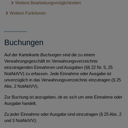
Weitere Bearbeitungsmöglichkeiten
Weitere Funktionen
Verwahrungsmasse zur Ansicht öffnen
(Gesamtüberblick)
Verwahrungsverzeichnis und Notarsoftware
Protokoll einsehen
Jahresabschluss
Verwahrungsmasse importieren (Datenimport aus der
Verwahrungsmasse als PDF exportieren
Notarsoftware)
Buchungen
Beendigung einer Amtstätigkeit
Exporte und Übersichten zum Jahresabschluss
Verwahrungsmasse abschließen
Verwahrungsmasse exportieren (Datenexport in die
Jahresabschluss durchführen
Überführung Altmassen
Amtsübergabe
Auf der Karteikarte
Buchungen
sind die zu einem
Notarsoftware)
Verwahrungsmasse wiedereröffnen
Verwahrungsgeschäft im Verwahrungsverzeichnis
Amtsübergabe (Verwahrungsübergabe (§§ 51, 58
Überführung vor dem 1.1.2022 entgegengenommener
einzutragenden Einnahmen und Ausgaben (§§ 22 Nr. 5, 25
Verwahrungsmasse löschen
BNotO))
Verwahrungsmassen in das Verwahrungsverzeichnis
NotAktVV) zu erfassen. Jede Einnahme oder Ausgabe ist
Verwahrungsübergabe (§ 45 BNotO)
unverzüglich in das Verwahrungsverzeichnis einzutragen (§ 25
Abs. 2 NotAktVV).
Übergabe durch die Notarkammer
Zur Buchung ist anzugeben, ob es sich um eine Einnahme oder
Übergabe unter Einräumung und Überleitung der
Ausgabe handelt.
Zugangsberechtigung durch die Notarkammer (§ 58
Abs. 5 NotAktVV)
Zu jeder Einnahme oder Ausgabe sind einzutragen (§ 25 Abs. 2
und 3 NotAktVV):