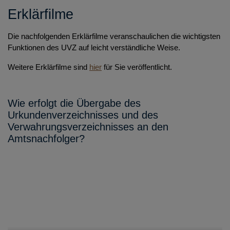
Hauptdokument
Erklärfilme
FAQ - Elektronische Urkundensammlung
Sonstige Dokumente
Fragen und Antworten aus dem Webinar vom 17. Juli
Die nachfolgenden Erklärfilme veranschaulichen die wichtigsten
Dokument hinzufügen (Archivierung vorbereiten)
2025
Funktionen des UVZ auf leicht verständliche Weise.
Dokument signieren und archivieren
Fragen und Antworten aus den Webinaren zum
Weitere Erklärfilme sind
hier
für Sie veröffentlicht.
Jahresabschluss 2025/2026
Dokument ansehen
Dokument bearbeiten
Wie erfolgt die Übergabe des
Dokument löschen oder gelöschtes Dokument
Urkundenverzeichnisses und des
wiederherstellen
Verwahrungsverzeichnisses an den
Amtsnachfolger?
Archivierung
Abschrift erstellen
Ausfertigung erstellen
Einstellen umfangreicher Dokumente (Dateigröße über 1
GB)
Umschlüsselung