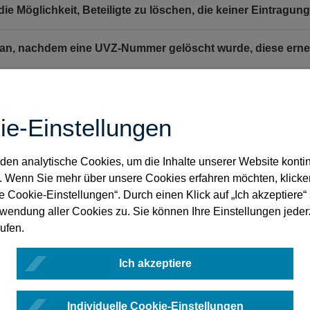
 die Möglichkeit, Beteiligte zu löschen, die keiner Eintragu
n, nachdem eine UVZ-Nummer gelöscht wurde, diese erneu
n die UVZ-Übersicht als PDF nach Geschäftsgegenstand dif
eine Übersicht von Grundstückskaufverträgen herunterlad
ie-Einstellungen
en eine Software, die keinen Export der UVZ-Daten vorsieht
en analytische Cookies, um die Inhalte unserer Website kontin
. Wenn Sie mehr über unsere Cookies erfahren möchten, klicke
 eine Einstellungsmöglichkeit, mit der man sich nur das ak
le Cookie-Einstellungen“. Durch einen Klick auf „Ich akzeptiere
rwendung aller Cookies zu. Sie können Ihre Einstellungen jeder
ufen.
an einen Korrekturvermerk umgehen?
Ich akzeptiere
die Urkunden innerhalb von 14 Tagen hochgeladen werde
 der Unterschied zwischen Eintragen & Schließen und Spei
Individuelle Cookie-Einstellungen