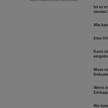
Dokument bearbeiten
Ist es 
werden
Dokument löschen oder
gelöschtes Dokument
Wie kan
wiederherstellen
Archivierung
Eine UV
Abschrift erstellen
Ausfertigung erstellen
Kann ma
eingetr
Einstellen umfangreicher
Dokumente (Dateigröße über 1
Muss ma
GB)
Dokumen
Umschlüsselung
Wenn ic
Eintrag
Wo bzw.