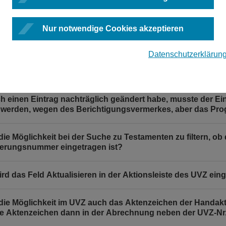
n Urkunden in der Reihenfolge der UVZ-Nummern eintragen
Nur notwendige Cookies akzeptieren
 4 und dann die 8 eintragen? Kann ich eine vergessene U
Datenschutzerklärun
eiterte Suche berücksichtigt nicht den Inhalt des Feldes Z
 des Geschäftsgegenstand "Sonstiges". Ist hier eine Änd
h einen Eintrag nachträglich geändert habe, musste der Ei
t werden, wegen des Berichtigungsvermerkes, aber das Pro
 die Möglichkeit bei der Suche zu Testamenten zu filtern, o
ierungsnummer eingetragen ist?
rd das Feld Aktualisieren in der Aktionsleiste des UVZ ein
 die Möglichkeit im UVZ auch das Aktenzeichen der Handakt
e Aktenzeichen dann in der Abrechnung neben der UVZ-Nr