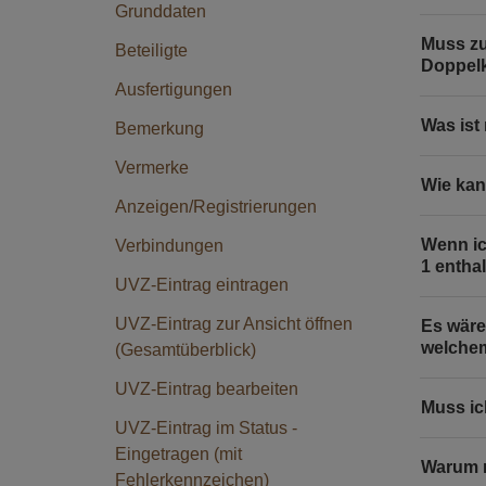
Grunddaten
Muss zu
Beteiligte
Doppelk
Ausfertigungen
Was ist
Bemerkung
Vermerke
Wie kan
Anzeigen/Registrierungen
Wenn ic
Verbindungen
1 entha
UVZ-Eintrag eintragen
UVZ-Eintrag zur Ansicht öffnen
Es wäre
welchem
(Gesamtüberblick)
UVZ-Eintrag bearbeiten
Muss ic
UVZ-Eintrag im Status -
Eingetragen (mit
Warum m
Fehlerkennzeichen)