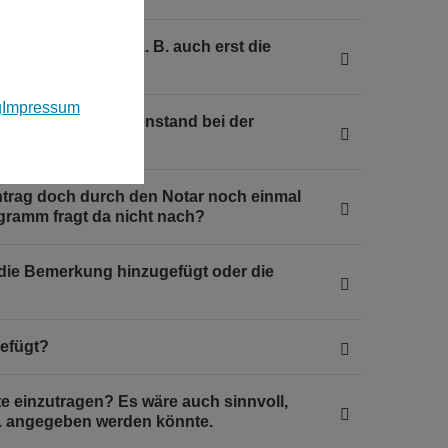
 oder kann man z. B. auch erst die
rkunde nachtragen?
g
Impressum
usatz Geschäftsgegenstand bei der
erung geplant?
ntrag doch durch den Notar noch einmal
gramm fragt da nicht nach?
b die Bemerkung hinzugefügt oder die
gefügt?
e einzutragen? Es wäre auch sinnvoll,
. angegeben werden könnte.