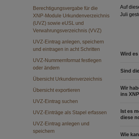
Auf dies
Berechtigungsvergabe für die
Juli ges
XNP-Module Urkundenverzeichnis
(UVZ) sowie eUSL und
Verwahrungsverzeichnis (VVZ)
UVZ-Eintrag anlegen, speichern
und eintragen in acht Schritten
Wird es
UVZ-Nummernformat festlegen
oder ändern
Sind di
Übersicht Urkundenverzeichnis
Wir hab
Übersicht exportieren
ins XNP
UVZ-Eintrag suchen
Ist es 
UVZ-Einträge als Stapel erfassen
diese n
UVZ-Eintrag anlegen und
speichern
Wie kan