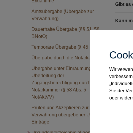
Erklärfilme
Gibt es
Amtsübergabe (Übergabe zur
Verwahrung)
Kann ma
Dauerhafte Übergabe (§§ 51, 58
BNotO)
Kann ma
B. nur 
Temporäre Übergabe (§ 45 BNotO)
Cook
Übergabe durch die Notarkammer
Wir hab
klären?
Übergabe unter Einräumung und
Wir verwend
Überleitung der
verbessern
Gibt es
Zugangsberechtigung durch die
„Individuel
Notarkammer (§ 58 Abs. 5
Sie der Ve
NotAktVV)
oder widerr
Kann m
Prüfen und Akzeptieren zur
Müssen 
Verwahrung übergebener UVZ-
Einträge
Was ist
Urkundenverzeichnis allgemein