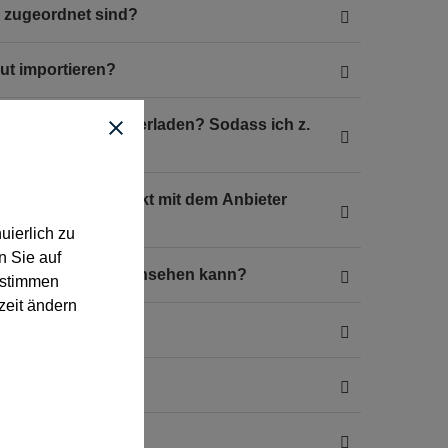
ng zugeordnet sind?
t importieren?
ferenziert herunterladen? Sodass ich z.
en kann?
. Muss ich das direkt mit dem Anbieter
uierlich zu
n Sie auf
tuelle Urkundsjahr ansehen kann?
“ stimmen
zeit ändern
n?
chern & Schließen?