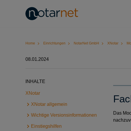
Home
Einrichtungen
NotarNet GmbH
XNotar
Mo
08.01.2024
INHALTE
XNotar
Fac
XNotar allgemein
Das Modu
Wichtige Versionsinformationen
Grundfunktionen und
nachzuvo
Voraussetzungen
Einstiegshilfen
Versionsinformationen: Modul