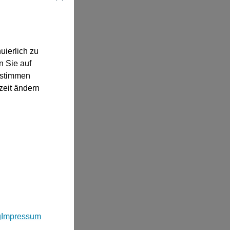
uierlich zu
n Sie auf
“ stimmen
zeit ändern
g
Impressum