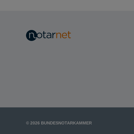
Transparenzregistereinsichtnahmeschnittstel
Schritt 3: Meldepflicht
Schritt 4: Risikobewertung
Schritt 5: Identifizierung der
formell Beteiligten
Schritt 6: Prüfungsergebnis
© 2026 BUNDESNOTARKAMMER