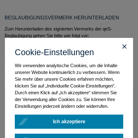
BEGLAUBIGUNGSVERMERK HERUNTERLADEN
Zum Herunterladen des signierten Vermerks der qeS-
Beglaubigung gehen Sie bitte wie folgt vor:
Cookie-Einstellungen
Öffnen Sie den Vorgang im
Bearbeitungsmodus
und gehen
Sie dann auf die Karteikarte
Dokumente
.
Wir verwenden analytische Cookies, um die Inhalte
Klicken Sie auf die Schaltfläche
Beglaubigungsvermerk
unserer Website kontinuierlich zu verbessern. Wenn
herunterladen
.
Sie mehr über unsere Cookies erfahren möchten,
klicken Sie auf „Individuelle Cookie-Einstellungen“.
Durch einen Klick auf „Ich akzeptiere“ stimmen Sie
der Verwendung aller Cookies zu. Sie können Ihre
Einstellungen jederzeit ändern oder widerrufen.
Ich akzeptiere