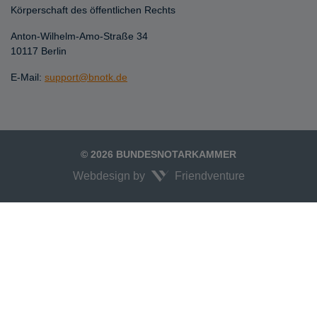
Körperschaft des öffentlichen Rechts
Anton-Wilhelm-Amo-Straße 34
10117 Berlin
E-Mail:
support@bnotk.de
© 2026 BUNDESNOTARKAMMER
Webdesign by
Friendventure
Unexpected Application Error!
crypto.randomUUID is not a function
TypeError: crypto.randomUUID is not a function

    at JS.mc.suspense (https://search-interface.branchly.io/assets/inde
    at https://search-interface.branchly.io/assets/index.js:88:6072
