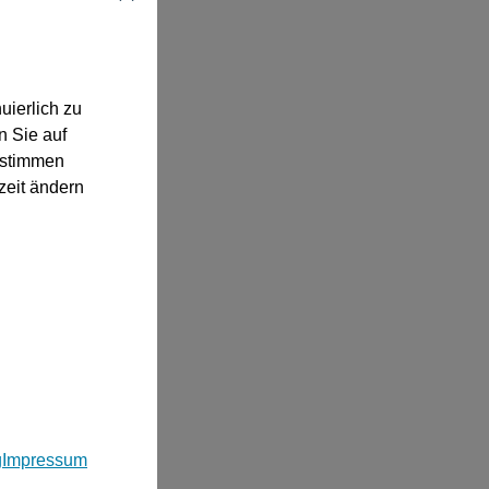
uierlich zu
n Sie auf
“ stimmen
zeit ändern
g
Impressum