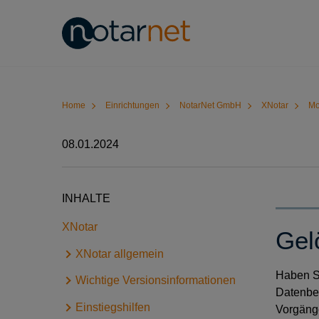
Home
Einrichtungen
NotarNet GmbH
XNotar
Mo
08.01.2024
INHALTE
XNotar
Gel
XNotar allgemein
Haben Si
Wichtige Versionsinformationen
Grundfunktionen und
Datenbes
Voraussetzungen
Einstiegshilfen
Versionsinformationen: Modul
Vorgäng