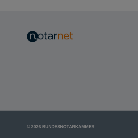
Transparenzregistereinsichtnahmeschnittstel
Schritt 3: Meldepflicht
Schritt 4: Risikobewertung
Schritt 5: Identifizierung der
formell Beteiligten
Schritt 6: Prüfungsergebnis
© 2026 BUNDESNOTARKAMMER