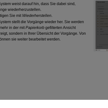
ystem weist darauf hin, dass Sie dabei sind,
nge wiederherzustellen.
tigen Sie mit
Wiederherstellen
.
ystem stellt die Vorgänge wieder her. Sie werden
 mehr in der mit
Papierkorb
gefilterten Ansicht
eigt, sondern in Ihrer Übersicht der Vorgänge. Von
können sie weiter bearbeitet werden.