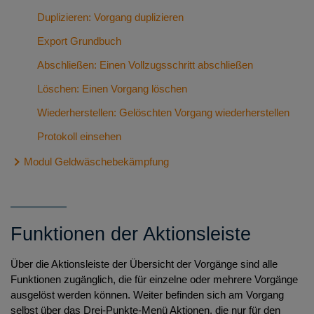
Importieren: Import von lokal gespeichertem sonstigen
Wiederherstellen: gelöschten Grundbuchantrag
Duplizieren: Vorgang duplizieren
Antrag nach XNotar
wiederherstellen
Export Grundbuch
Duplizieren: Sonstigen Antrag duplizieren
Für Amtstätigkeitsänderung exportieren/importieren
Abschließen: Einen Vollzugsschritt abschließen
Rückmeldung trennen
Protokoll einsehen: Fachliches Protokoll eines
Löschen: Einen Vorgang löschen
Löschen: Sonstigen Antrag löschen
Grundbuchantrages einsehen
Wiederherstellen: Gelöschten Vorgang wiederherstellen
Wiederherstellen: gelöschten Antrag wiederherstellen
Protokoll einsehen
Für Amtstätigkeitsänderung exportieren/importieren
Modul Geldwäschebekämpfung
Protokoll einsehen: Fachliches Protokoll eines
sonstigen Antrages einsehen
Registrierung bei goAML
Upload der Meldung als XML-Datei bei goAML
Funktionen der Aktionsleiste
Abgabe einer Web-Meldung über goAML
Anleitung für die Nutzung des Meldeportals
Über die Aktionsleiste der Übersicht der Vorgänge sind alle
Funktionen zugänglich, die für einzelne oder mehrere Vorgänge
FAQ: Modul Geldwäschebekämpfung Meldeportal
ausgelöst werden können. Weiter befinden sich am Vorgang
Anleitung für die Nutzung des Prüfungstools
selbst über das Drei-Punkte-Menü Aktionen, die nur für den