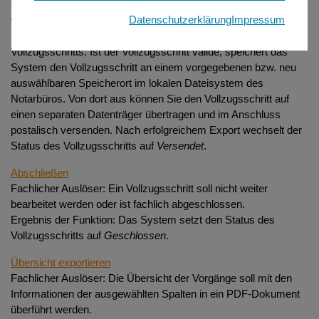
elektronischem Weg übermittelt und stattdessen postalisch
Datenschutzerklärung
Impressum
versandt werden.
Ergebnis der Funktion: Das System überprüft die Validität des
Vollzugsschritts. Ist der Vollzugsschritt valide, speichert das
System den Vollzugsschritt an einem vorgegebenen bzw. neu
auswählbaren Speicherort im lokalen Dateisystem des
Notarbüros. Von dort aus können Sie den Vollzugsschritt auf
einen separaten Datenträger übertragen und im Anschluss
postalisch versenden. Nach erfolgreichem Export wechselt der
Status des Vollzugsschritts auf
Versendet
.
Abschließen
Fachlicher Auslöser: Ein Vollzugsschritt soll nicht weiter
bearbeitet werden oder ist fachlich abgeschlossen.
Ergebnis der Funktion: Das System setzt den Status des
Vollzugsschritts auf
Geschlossen
.
Übersicht exportieren
Fachlicher Auslöser: Die Übersicht der Vorgänge soll mit den
Informationen der ausgewählten Spalten in ein PDF-Dokument
überführt werden.