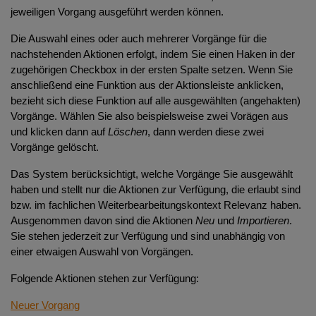
jeweiligen Vorgang ausgeführt werden können.
FAQ: Modul Geldwäschebekämpfung - Prüfungstool
Schritt 1: Allgemeine Angaben
Die Auswahl eines oder auch mehrerer Vorgänge für die
TraPaRe: Transparenzregistereinsichtnahmeschnittstelle
Schritt 2: Wirtschaftliche Berechtigte
nachstehenden Aktionen erfolgt, indem Sie einen Haken in der
Schritt 3: Meldepflicht
zugehörigen Checkbox in der ersten Spalte setzen. Wenn Sie
anschließend eine Funktion aus der Aktionsleiste anklicken,
Schritt 4: Risikobewertung
bezieht sich diese Funktion auf alle ausgewählten (angehakten)
Schritt 5: Identifizierung der formell Beteiligten
Vorgänge. Wählen Sie also beispielsweise zwei Vorägen aus
und klicken dann auf
Löschen
, dann werden diese zwei
Schritt 6: Prüfungsergebnis
Vorgänge gelöscht.
Das System berücksichtigt, welche Vorgänge Sie ausgewählt
haben und stellt nur die Aktionen zur Verfügung, die erlaubt sind
bzw. im fachlichen Weiterbearbeitungskontext Relevanz haben.
Ausgenommen davon sind die Aktionen
Neu
und
Importieren
.
Sie stehen jederzeit zur Verfügung und sind unabhängig von
einer etwaigen Auswahl von Vorgängen.
Folgende Aktionen stehen zur Verfügung:
Neuer Vorgang