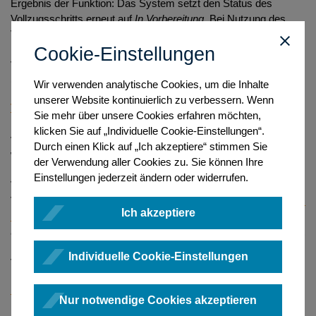
Ergebnis der Funktion: Das System setzt den Status des
Vollzugsschritts erneut auf
In Vorbereitung.
Bei Nutzung des
Vollzugsschrittstatusfilters erwirkt der Statuswechsel, dass der
Mitarbeitende nun den für ihn nachzubearbeitenden
Cookie-Einstellungen
Vollzugsschritt wieder in der Übersicht der Vorgänge findet
(Spalte Vollzugsschrittstatus).
Wir verwenden analytische Cookies, um die Inhalte
unserer Website kontinuierlich zu verbessern. Wenn
Versenden
Sie mehr über unsere Cookies erfahren möchten,
Fachlicher Auslöser: Ein Vorgang samt Vollzugsschritt wurde
klicken Sie auf „Individuelle Cookie-Einstellungen“.
vollständig vorbereitet und der Vollzugsschritt soll versendet
Durch einen Klick auf „Ich akzeptiere“ stimmen Sie
werden.
der Verwendung aller Cookies zu. Sie können Ihre
Ergebnis der Funktion: Das System führt eine systemseitige
Einstellungen jederzeit ändern oder widerrufen.
Validierung durch. Sofern diese erfolgreich war, wird der
Vollzugsschritt systemseitig an
beN (besonderes elektronisches
Ich akzeptiere
Notarpostfach)
übergeben und der Status des Vollzugsschritts
auf
Zum Versand abgegeben
gesetzt. Sobald der Vollzugsschritt
über beN erfolgreich versendet wurde, wechselt der Status des
Individuelle Cookie-Einstellungen
Vollzugsschritts automatisch auf
Versendet
.
Für Ersatzeinreichung exportieren
Nur notwendige Cookies akzeptieren
Fachlicher Auslöser: Ein Vollzugsschritt soll oder kann nicht auf