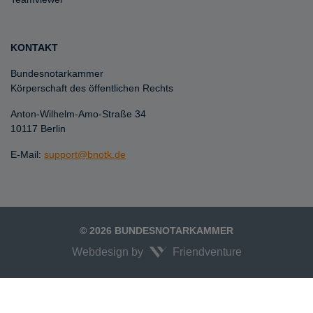
KONTAKT
Bundesnotarkammer
Körperschaft des öffentlichen Rechts
Anton-Wilhelm-Amo-Straße 34
10117 Berlin
E-Mail:
support@bnotk.de
© 2026 BUNDESNOTARKAMMER
Webdesign by
Friendventure
Unexpected Application Error!