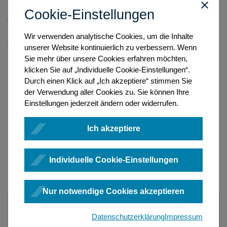
Zeichen) ein.
Cookie-Einstellungen
Bestätigen Sie Ihre Eingabe mit der Enter-Taste oder klicken
Sie auf die Lupen-Schaltfläche.
Wir verwenden analytische Cookies, um die Inhalte
Das System durchsucht bei der Schnellsuche folgende
unserer Website kontinuierlich zu verbessern. Wenn
Informationen:
Sie mehr über unsere Cookies erfahren möchten,
AZ/UVZ-Nr.
klicken Sie auf „Individuelle Cookie-Einstellungen“.
Beteiligte
Durch einen Klick auf „Ich akzeptiere“ stimmen Sie
bei natürlichen Personen: Vorname, Nachname
der Verwendung aller Cookies zu. Sie können Ihre
bei Organisationen: Bezeichnung, Sitz,Ort
Einstellungen jederzeit ändern oder widerrufen.
Grundbuchamt
Grundbuch
Ich akzeptiere
Blattnummer
der einzelnen Grundbuchanträge und zeigt alle
gefundenen Treffer in der Liste an.
Individuelle Cookie-Einstellungen
Nur notwendige Cookies akzeptieren
Datenschutzerklärung
Impressum