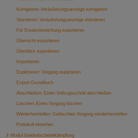
Importieren: Import von lokal gespeichertem sonstigen
für den Versand
Wiederherstellen: gelöschten Grundbuchantrag
Korrigieren: Veräußerungsanzeige korrigieren
Antrag nach XNotar
wiederherstellen
Stornieren: Veräußerungsanzeige stornieren
Duplizieren: Sonstigen Antrag duplizieren
Für Amtstätigkeitsänderung exportieren/importieren
Für Ersatzeinreichung exportieren
Rückmeldung trennen
Protokoll einsehen: Fachliches Protokoll eines
Übersicht exportieren
Löschen: Sonstigen Antrag löschen
Grundbuchantrages einsehen
Überblick exportieren
Wiederherstellen: gelöschten Antrag wiederherstellen
Importieren
Für Amtstätigkeitsänderung exportieren/importieren
Duplizieren: Vorgang duplizieren
Protokoll einsehen: Fachliches Protokoll eines
sonstigen Antrages einsehen
Export Grundbuch
Abschließen: Einen Vollzugsschritt abschließen
Löschen: Einen Vorgang löschen
Wiederherstellen: Gelöschten Vorgang wiederherstellen
Protokoll einsehen
Modul Geldwäschebekämpfung