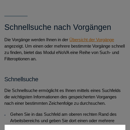
Registrierung bei goAML
Upload der Meldung als XML-Datei bei goAML
Schnellsuche nach Vorgängen
Abgabe einer Web-Meldung über goAML
Anleitung für die Nutzung des Meldeportals
Die Vorgänge werden Ihnen in der
Übersicht der Vorgänge
angezeigt. Um einen oder mehrere bestimmte Vorgänge schnell
FAQ: Modul Geldwäschebekämpfung Meldeportal
zu finden, bietet das Modul eNoVA eine Reihe von Such- und
Anleitung für die Nutzung des Prüfungstools
Filteroptionen an.
FAQ: Modul Geldwäschebekämpfung - Prüfungstool
Schritt 1: Allgemeine Angaben
TraPaRe: Transparenzregistereinsichtnahmeschnittstelle
Schritt 2: Wirtschaftliche Berechtigte
Schnellsuche
Schritt 3: Meldepflicht
Die Schnellsuche ermöglicht es Ihnen mittels eines Suchfelds
die wichtigsten Informationen des gespeicherten Vorganges
Schritt 4: Risikobewertung
nach einer bestimmten Zeichenfolge zu durchsuchen.
Schritt 5: Identifizierung der formell Beteiligten
Gehen Sie in das Suchfeld am oberen rechten Rand des
Schritt 6: Prüfungsergebnis
Arbeitsbereichs und geben Sie dort einen oder mehrere
Suchbegriff/e getrennt durch Leerzeichen (mindestens 3