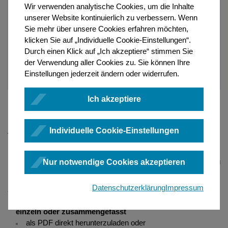
Importieren: Import von lokal gespeichertem sonstigen
Wir verwenden analytische Cookies, um die Inhalte
Wiederherstellen: gelöschten Grundbuchantrag
Duplizieren: Vorgang duplizieren
Antrag nach XNotar
unserer Website kontinuierlich zu verbessern. Wenn
wiederherstellen
Export Grundbuch
Sie mehr über unsere Cookies erfahren möchten,
Duplizieren: Sonstigen Antrag duplizieren
Für Amtstätigkeitsänderung exportieren/importieren
klicken Sie auf „Individuelle Cookie-Einstellungen“.
Abschließen: Einen Vollzugsschritt abschließen
Rückmeldung trennen
Durch einen Klick auf „Ich akzeptiere“ stimmen Sie
Protokoll einsehen: Fachliches Protokoll eines
der Verwendung aller Cookies zu. Sie können Ihre
Löschen: Einen Vorgang löschen
Löschen: Sonstigen Antrag löschen
Grundbuchantrages einsehen
Einstellungen jederzeit ändern oder widerrufen.
Wiederherstellen: Gelöschten Vorgang wiederherstellen
Wiederherstellen: gelöschten Antrag wiederherstellen
Protokoll einsehen
Ich akzeptiere
Für Amtstätigkeitsänderung exportieren/importieren
Protokoll einsehen: Fachliches Protokoll eines
Es öffnet sich ein modaler Dialog, der Ihnen verschiedene
sonstigen Antrages einsehen
Individuelle Cookie-Einstellungen
Auswahlmöglichkeiten anbietet:
Haben Sie mehrere Registeranmeldungen ausgewählt,
können Sie wählen, diese zusammengefasst oder getrennt zu
Nur notwendige Cookies akzeptieren
exportieren.
Datenschutzerklärung
Impressum
Das Modul Handelsregister bietet in diesem Dialog an, den
Gesamtüberblick einer oder mehrerer Registeranmeldungen
einzeln oder zusammengefasst
als PDF direkt herunterzuladen oder