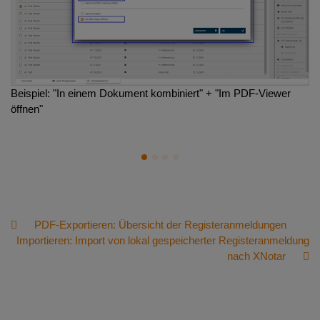
Beispiel: "In einem Dokument kombiniert" + "Im PDF-Viewer
Ex
öffnen"
ko
1
2
3
4
PDF-Exportieren: Übersicht der Registeranmeldungen
Importieren: Import von lokal gespeicherter Registeranmeldung
nach XNotar