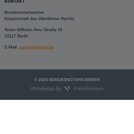
KONTAKT
Bundesnotarkammer
Körperschaft des öffentlichen Rechts
Anton-Wilhelm-Amo-Straße 34
10117 Berlin
E-Mail:
support@bnotk.de
© 2026 BUNDESNOTARKAMMER
Webdesign by
Friendventure
Unexpected Application Error!
crypto.randomUUID is not a function
TypeError: crypto.randomUUID is not a function
