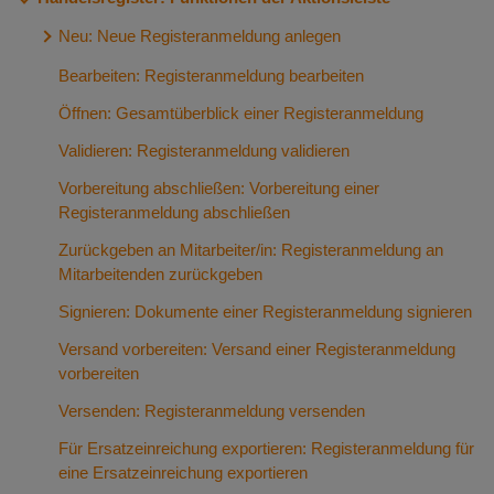
Erstellen individueller Vorlagen und Beglaubigungs-/
Versionsinformationen: Modul eNoVA
Workflow bei Antwort oder Nachreichen von Dokumenten
Übereinstimmungsvermerke
XNotar und die qeS-Beglaubigung
Alle Schritte einer Registeranmeldung auf einen Blick
Neu: Neue Registeranmeldung anlegen
Versionsinformationen: Modul Geldwäschebekämpfung
FAQ
Favoritenfunktion
qeS-Beglaubigung, Urkundenverzeichnis und
Such- und Filteroptionen
Bearbeiten: Registeranmeldung bearbeiten
Grunddaten erfassen
Versionsinformationen Meldeportal
Urkundensammlung
XNotar/Urkundenverzeichnis (UVZ): Import von
Schnellsuche/Erweiterte Suche
Öffnen: Gesamtüberblick einer Registeranmeldung
Rechtsträger erfassen
Versionsinformationen Transparenzregister
Beteiligtendaten und Dokumenten
(Schnittstelle zur Einsichtnahme)
Standardfilter und individuelle Filter
Validieren: Registeranmeldung validieren
Anmeldefälle erfassen
Modul Grundbuch/Urkundenverzeichnis: Import
Anzeige von Such- und Filterkriterien
Vorbereitung abschließen: Vorbereitung einer
Beteiligte erfassen
Beteiligtendaten
Registeranmeldung abschließen
Papierkorb einsehen
Dokumente hinzufügen
Beteiligte erfassen: Praxisbeispiele und
Modul Grundbuch/Urkundenverzeichnis: Import
Zurückgeben an Mitarbeiter/in: Registeranmeldung an
Ausfüllhinweise
Dokumente
Mitarbeitenden zurückgeben
Modul Handelsregister/Urkundenverzeichnis: Import
Signieren: Dokumente einer Registeranmeldung signieren
Beteiligtendaten
Versand vorbereiten: Versand einer Registeranmeldung
Modul Handelsregister/Urkundenverzeichnis: Import
vorbereiten
Dokumente
Versenden: Registeranmeldung versenden
Modul Sonstige Anträge/Urkundenverzeichnis: Import
Dokumente
Für Ersatzeinreichung exportieren: Registeranmeldung für
eine Ersatzeinreichung exportieren